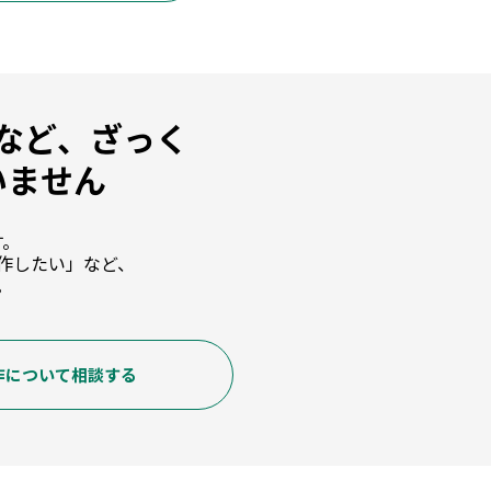
など、ざっく
いません
す。
作したい」など、
。
作について相談する