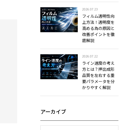
2026.07.23
フィルム透明性向
上方法！透明度を
高める為の原因と
改善ポイントを徹
底解説
2026.07.22
ライン速度の考え
方とは？押出成形
品質を左右する重
要パラメータを分
かりやすく解説
アーカイブ
月を選択