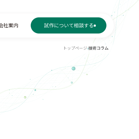
会社案内
試作について相談する
トップページ
›
技術コラム